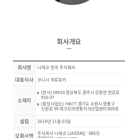
회사개요
회사명
니레코 한국 주식회사
대표이사
코니시 히로유키
(본사) 38033 경상북도 경주시 강동면 천강로
920-37
소재지
(중앙사업소) 16677 경기도 수원시 영통구
신원로 55 테크트리영통지식산업센터 809호
설립
2014년 11월 03일
주식회사 니레코 (JASDAQ : 6863)
모회사명